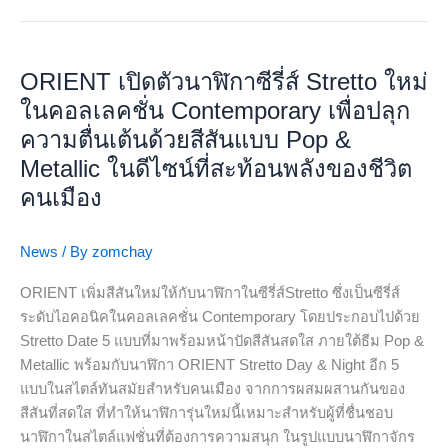
ORIENT
เปิด
ORIENT เปิดตัวนาฬิกาซีรี่ส์ Stretto ใหม่
ตัว
นาฬิกา
ในคอลเลคชั่น Contemporary เพื่อปลุก
ซีรี่ส์
ความตื่นเต้นด้วยสีสันแบบ Pop &
Stretto
Metallic ในดีไซน์ที่สะท้อนพลังของชีวิต
ใหม่
คนเมือง
ใน
คอลเล
คชั่น
News
/ By
zomchay
Contemporary
ORIENT เพิ่มสีสันใหม่ให้กับนาฬิกาในซีรี่ส์Stretto ซึ่งเป็นซีรี่ส์
เพื่อ
ระดับไอคอนิคในคอลเลคชั่น Contemporary โดยประกอบไปด้วย
ปลุก
Stretto Date 5 แบบที่มาพร้อมหน้าปัดสีสันสดใส ภายใต้ธีม Pop &
ความ
Metallic พร้อมกับนาฬิกา ORIENT Stretto Day & Night อีก 5
ตื่น
แบบในสไตล์ทันสมัยสำหรับคนเมือง จากการผสมผสานกันของ
เต้น
สีสันที่สดใส ที่ทำให้นาฬิการุ่นใหม่นี้เหมาะสำหรับผู้ที่ชื่นชอบ
ด้วย
นาฬิกาในสไตล์แฟชั่นที่ต้องการความสนุก ในรูปแบบนาฬิกาจักร
สีสัน