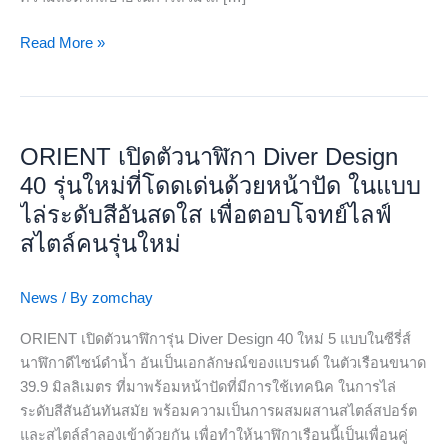
สีสัน
ใหม่
Read More »
ORIENT
เปิด
ORIENT เปิดตัวนาฬิกา Diver Design
ตัว
นาฬิกา
40 รุ่นใหม่ที่โดดเด่นด้วยหน้าปัด ในแบบ
Diver
ไล่ระดับสีอันสดใส เพื่อตอบโจทย์ไลฟ์
Design
สไตล์คนรุ่นใหม่
40
รุ่น
News
/ By
zomchay
ใหม่
ที่
ORIENT เปิดตัวนาฬิการุ่น Diver Design 40 ใหม่ 5 แบบในซีรี่ส์
โดด
นาฬิกาดีไซน์ดำน้ำ อันเป็นเอกลักษณ์ของแบรนด์ ในตัวเรือนขนาด
เด่น
39.9 มิลลิเมตร ที่มาพร้อมหน้าปัดที่มีการใช้เทคนิค ในการไล่
ด้วย
ระดับสีสันอันทันสมัย ​​พร้อมความเป็นการผสมผสานสไตล์สปอร์ต
หน้า
และสไตล์ลำลองเข้าด้วยกัน เพื่อทำให้นาฬิกาเรือนนี้เป็นเพื่อนคู่
ปัด