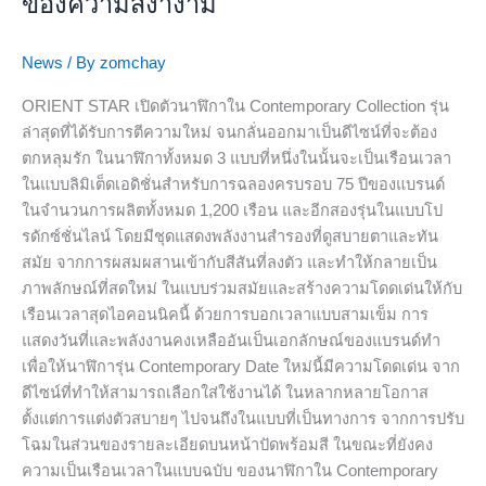
ของความสง่างาม
รุ่น
ใหม่
News
/ By
zomchay
จาก
Contemporary
ORIENT STAR เปิดตัวนาฬิกาใน Contemporary Collection รุ่น
Collection
ล่าสุดที่ได้รับการตีความใหม่ จนกลั่นออกมาเป็นดีไซน์ที่จะต้อง
ที่มา
ตกหลุมรัก ในนาฬิกาทั้งหมด 3 แบบที่หนึ่งในนั้นจะเป็นเรือนเวลา
พร้อม
ในแบบลิมิเต็ดเอดิชั่นสำหรับการฉลองครบรอบ 75 ปีของแบรนด์
หน้า
ในจำนวนการผลิตทั้งหมด 1,200 เรือน และอีกสองรุ่นในแบบโป
ปัด
รดักซ์ชั่นไลน์ โดยมีชุดแสดงพลังงานสำรองที่ดูสบายตาและทัน
ดีไซน์
สมัย จากการผสมผสานเข้ากับสีสันที่ลงตัว และทำให้กลายเป็น
สะดุด
ภาพลักษณ์ที่สดใหม่ ในแบบร่วมสมัยและสร้างความโดดเด่นให้กับ
ตา
เรือนเวลาสุดไอคอนนิคนี้ ด้วยการบอกเวลาแบบสามเข็ม การ
ใน
แสดงวันที่และพลังงานคงเหลืออันเป็นเอกลักษณ์ของแบรนด์ทำ
กลิ่น
เพื่อให้นาฬิการุ่น Contemporary Date ใหม่นี้มีความโดดเด่น จาก
อาย
ดีไซน์ที่ทำให้สามารถเลือกใส่ใช้งานได้ ในหลากหลายโอกาส
ของ
ตั้งแต่การแต่งตัวสบายๆ ไปจนถึงในแบบที่เป็นทางการ จากการปรับ
ความ
โฉมในส่วนของรายละเอียดบนหน้าปัดพร้อมสี ในขณะที่ยังคง
สง่า
ความเป็นเรือนเวลาในแบบฉบับ ของนาฬิกาใน Contemporary
งาม