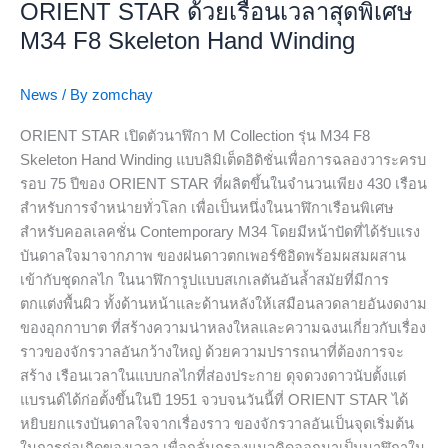
รอบ
ORIENT STAR ด้วยเรือนเวลาสุดพิเศษ
75
M34 F8 Skeleton Hand Winding
ปี
อย่าง
News
/ By
zomchay
ยิ่ง
ใหญ่
ORIENT STAR เปิดตัวนาฬิกา M Collection รุ่น M34 F8
กับ
Skeleton Hand Winding แบบลิมิเต็ดอิดิชั่นเพื่อการฉลองวาระครบ
ORIENT
รอบ 75 ปีของ ORIENT STAR ที่ผลิตขึ้นในจำนวนเพียง 430 เรือน
STAR
สำหรับการจำหน่ายทั่วโลก เพื่อเป็นหนึ่งในนาฬิกาเรือนพิเศษ
ด้วย
สำหรับคอลเลคชั่น Contemporary M34 โดยมีหน้าปัดที่ได้รับแรง
เรือน
บันดาลใจมาจากภาพ ของฝนดาวตกเพอร์ซิอิดพร้อมผสมผสาน
เวลา
เข้ากับชุดกลไก ในนาฬิการูปแบบสเกเลตันอันล้ำสมัยที่มีการ
สุด
ตกแต่งพื้นผิว ทั้งด้านหน้าและด้านหลังให้เสมือนลวดลายอันงดงาม
พิเศษ
ของอุกกาบาต ที่สร้างความน่าหลงใหลและความฉงนเกี่ยวกับเรื่อง
M34
ราวของจักรวาลอันกว้างใหญ่ ด้วยความปรารถนาที่ต้องการจะ
F8
สร้าง เรือนเวลาในแบบกลไกที่ส่องประกาย ดุจดวงดาวนับตั้งแต่
Skeleton
แบรนด์ได้ก่อตั้งขึ้นในปี 1951 จวบจนวันนี้ที่ ORIENT STAR ได้
Hand
หยิบยกแรงบันดาลใจจากเรื่องราว ของจักรวาลอันเป็นจุดเริ่มต้น
Winding
ในการก่อเกิดของเวลา เพื่อกลั่นกรองแนวคิดออกมาเป็นนาฬิกาใน