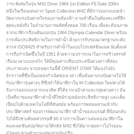
วาระพิเศษในรุ่น M42 Diver 1964 1st Edition F6 Date 200m
Diver
หนึ่งในเรือนเด่นจาก Sport Collection M42 ที่มีการออกแบบหน้า
1964
ปัดจากแรงบันดาลใจของภาพท้องฟ้า ยามค่ำคืนในท้องทะเลที่ลึก
1st
สุดจะหยั่งถึง ในจำนวนการผลิตทั้งหมด 700 เรือน เพื่อสะท้อนภาพ
Edition
จากนาฬิกาเรือนต้นแบบรุ่น 1964 Olympia Calendar Diver พร้อม
F6
การเพิ่มประสิทธิภาพในการดำน้ำ ด้วยการรับรองมาตรฐานระดับ
Date
สากล ISO6425 สำหรับการดำน้ำในแบบโปรเฟสชั่นแนล นับตั้งแต่
200m
การถือกำเนิดขึ้นในปี 1951 ด้วยความปรารถนาในการสร้างสรรค์
เรือน
เรือนเวลาแบบกลไก ให้มีคุณค่าเปรียบประหนึ่งดวงดาวที่ส่อง
เวลา
ประกายแสง จวบจนทุกวันนี้ที่ ORIENT STAR ได้มองไปยัง
ดำ
จักรวาลที่ซึ่งเป็นแหล่งกำเนิดของเวลา เพื่อค้นหาแรงบันดาลใจให้
น้ำ
กับนาฬิการุ่นต่างๆ ที่ซึ่งทำให้นาฬิกาใน M Collection ใหม่ต่างได้
รุ่น
รับการออกแบบจากแนวคิด ที่ได้จากเนบิวลาและกลุ่มดวงดาว อัน
พิเศษ
เป็นที่มาของนาฬิกาดำน้ำดีไซน์ร่วมสมัยประสิทธิภาพสูง และเต็ม
เพื่อ
เปี่ยมไปด้วยเทคโนโลยีที่ทันสมัย พร้อมการผสมผสานเข้ากับ
ฉลอง
ประวัติศาสตร์ ของการพัฒนานาฬิกาดำน้ำของแบรนด์ ที่ย้อนกลับ
วาระ
ไปได้ถึงช่วงต้นทศวรรษที่ 60 จากการเป็นดาวเด่นของนาฬิกาใน
ครบ
คอลเลคชั่นสปอร์ตภายใต้รหัส M42 ซึ่งได้มากลุ่มดาวโอไรออน
รอบ
(Orion) ตามตำนานเทพปกรณัมกรีก