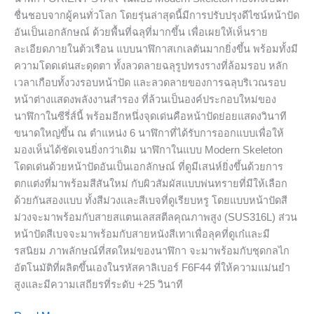
ปัด
ชื่นชอบจากผู้คนทั่วโลก โดยรุ่นล่าสุดนี้มีการปรับปรุงดีไซน์หน้าปัด
ฉลุ
อันเป็นเอกลักษณ์ ด้วยพื้นที่ฉลุที่มากขึ้น เพื่อเผยให้เห็นราย
แบบ
ละเอียดภายในต้วเรือน แบบนาฬิกาสเกเลตันมากยิ่งขึ้น พร้อมทั้งมี
ใหม่
ความโดดเด่นสะดุดตา ทั้งลวดลายฉลุรูปทรงรางที่ล้อมรอบ หลัก
ที่
เวลาเกือบทั้งวงรอบหน้าปัด และลวดลายของการฉลุบริเวณรอบ
โดด
หน้าต่างแสดงพลังงานสำรอง ที่ล้วนเป็นองค์ประกอบใหม่ของ
เด่น
นาฬิกาในซีรี่ส์นี้ พร้อมอีกหนึ่งจุดเด่นคือหน้าปัดย่อยแสดงวินาที
ขนาดใหญ่ขึ้น ณ ตำแหน่ง 6 นาฬิกาที่ได้รับการออกแบบเพื่อให้
มองเห็นได้ชัดเจนยิ่งกว่าเดิม นาฬิกาในแบบ Modern Skeleton
โดดเด่นด้วยหน้าปัดอันเป็นเอกลักษณ์ ที่ดูมีเสน่ห์ยิ่งขึ้นด้วยการ
ตกแต่งที่มาพร้อมสีสันใหม่ กับผิวสัมผัสแบบพ่นทรายที่มีให้เลือก
ด้วยกันสองแบบ ทั้งสีม่วงและสีเบจที่ดูเรียบหรู โดยแบบหน้าปัดสี
ม่วงจะมาพร้อมกับสายสแตนเลสสตีลคุณภาพสูง (SUS316L) ส่วน
หน้าปัดสีเบจจะมาพร้อมกับสายหนังสีเทาเพื่อลุคที่ดูเก๋และมี
รสนิยม ภาพลักษณ์ที่สดใหม่ของนาฬิกา จะมาพร้อมกับชุดกลไก
อัตโนมัติที่ผลิตขึ้นเองในรหัสคาลิเบอร์ F6F44 ที่ให้ความแม่นยำ
สูงและมีความเสถียรที่ระดับ +25 วินาที