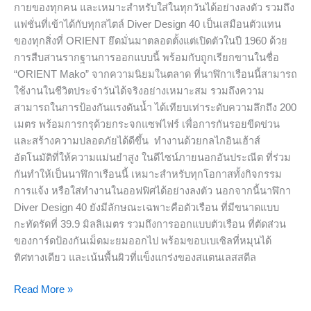
กายของทุกคน และเหมาะสำหรับใส่ในทุกวันได้อย่างลงตัว รวมถึง
ใน
แฟชั่นที่เข้าได้กับทุกสไตล์ Diver Design 40 เป็นเสมือนตัวแทน
แบบ
ของทุกสิ่งที่ ORIENT ยึดมั่นมาตลอดตั้งแต่เปิดตัวในปี 1960 ด้วย
ไล่
การสืบสานรากฐานการออกแบบนี้ พร้อมกับถูกเรียกขานในชื่อ
ระดับ
“ORIENT Mako” จากความนิยมในตลาด ที่นาฬิกาเรือนนี้สามารถ
สี
ใช้งานในชีวิตประจำวันได้จริงอย่างเหมาะสม รวมถึงความ
อัน
สามารถในการป้องกันแรงดันน้ำ ได้เทียบเท่าระดับความลึกถึง 200
สดใส
เมตร พร้อมการกรุด้วยกระจกแซฟไฟร์ เพื่อการกันรอยขีดข่วน
เพื่อ
และสร้างความปลอดภัยได้ดีขึ้น ทำงานด้วยกลไกอินเฮ้าส์
ตอบ
อัตโนมัติที่ให้ความแม่นยำสูง ในดีไซน์ภายนอกอันประณีต ที่ร่วม
โจทย์
กันทำให้เป็นนาฬิกาเรือนนี้ เหมาะสำหรับทุกโอกาสทั้งกิจกรรม
ไลฟ์
การแจ้ง หรือใส่ทำงานในออฟฟิศได้อย่างลงตัว นอกจากนี้นาฬิกา
สไตล์
Diver Design 40 ยังมีลักษณะเฉพาะคือตัวเรือน ที่มีขนาดแบบ
คน
กะทัดรัดที่ 39.9 มิลลิเมตร รวมถึงการออกแบบตัวเรือน ที่ตัดส่วน
รุ่น
ของการ์ดป้องกันเม็ดมะยมออกไป พร้อมขอบเบเซิลที่หมุนได้
ใหม่
ทิศทางเดียว และเน้นพื้นผิวที่แข็งแกร่งของสแตนเลสสตีล
Read More »