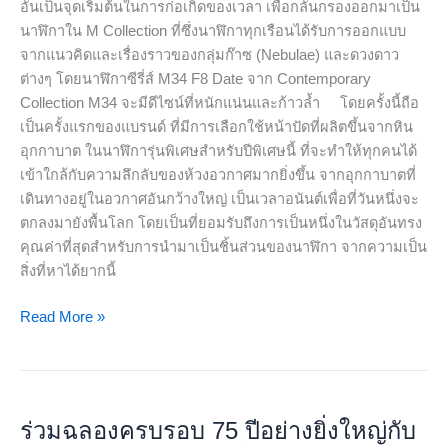
อันเป็นจุดเริ่มต้นในการก่อเกิดของเวลา เพื่อกลั่นกรองออกมาเป็น
พื้น
นาฬิกาใน M Collection ที่ซึ่งนาฬิกาทุกเรือนได้รับการออกแบบ
ผิว
จากแนวคิดและเรื่องราวของกลุ่มก๊าซ (Nebulae) และดวงดาว
หิน
ต่างๆ โดยนาฬิกาซีรี่ส์ M34 F8 Date จาก Contemporary
อุกกาบาต
Collection M34 จะมีดีไซน์ที่หนักแน่นและก้าวล้ำ โดยครั้งนี้ถือ
เป็นครั้งแรกของแบรนด์ ที่มีการเลือกใช้หน้าปัดที่ผลิตขึ้นจากหิน
อุกกาบาต ในนาฬิการุ่นพิเศษสำหรับปีพิเศษนี้ ที่จะทำให้ทุกคนได้
เข้าใกล้กับความลึกลับของห้วงอวกาศมากยิ่งขึ้น จากอุกกาบาตที่
เดินทางอยู่ในอวกาศอันกว้างใหญ่ เป็นเวลาอนันต์เพื่อที่วันหนึ่งจะ
ตกลงมายังพื้นโลก โดยเป็นที่ยอมรับถึงการเป็นหนึ่งในวัสดุอันทรง
คุณค่าที่สุดสำหรับการนำมาเป็นชิ้นส่วนของนาฬิกา จากความเป็น
สิ่งที่หาได้ยากนี้
Read More »
ร่วม
ฉลอง
ร่วมฉลองครบรอบ 75 ปีอย่างยิ่งใหญ่กับ
ครบ