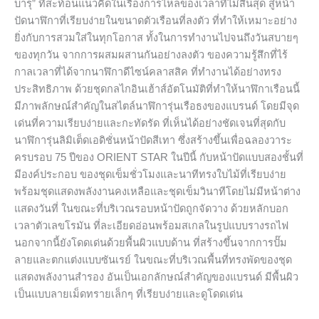
บารุ” ที่สะท้อนแนวคิดในเรื่องการไหลของเวลาที่ไม่สิ้นสุด สู่หน้า
ใน
ปัดนาฬิกาที่เรียบง่ายในขนาดตัวเรือนที่ลงตัว ที่ทำให้เหมาะอย่าง
อุดมคติ
ยิ่งกับการสวมใส่ในทุกโอกาส ทั้งในการทำงานไปจนถึงวันสบายๆ
ที่
ของทุกวัน จากการผสมผสานกันอย่างลงตัว ของความรู้สึกที่ไร้
สามารถ
กาลเวลาที่ได้จากนาฬิกาดีไซน์คลาสสิค ที่ทำงานได้อย่างทรง
พบ
ประสิทธิภาพ ด้วยชุดกลไกอินเฮ้าส์อัตโนมัติที่ทำให้นาฬิกาเรือนนี้
ได้
มีภาพลักษณ์สำคัญในสไตล์นาฬิการุ่นเรือธงของแบรนด์ โดยมีจุด
ใน
เด่นที่ความเรียบง่ายและกะทัดรัด ที่เห็นได้อย่างชัดเจนที่สุดกับ
ทุก
นาฬิการุ่นลิมิเต็ดเอดิชั่นหน้าปัดสีเทา ซึ่งสร้างขึ้นเพื่อฉลองวาระ
วัน
ครบรอบ 75 ปีของ ORIENT STAR ในปีนี้ กับหน้าปัดแบบสองชั้นที่
มีองค์ประกอบ ของชุดเข็มชั่วโมงและนาทีทรงใบไม้ที่เรียบง่าย
พร้อมชุดแสดงพลังงานคงเหลือและชุดเข็มวินาทีโดยไม่มีหน้าต่าง
แสดงวันที่ ในขณะที่บริเวณรอบหน้าปัดถูกจัดวาง ด้วยหลักบอก
เวลาตัวเลขโรมัน ที่ละเอียดอ่อนพร้อมสเกลในรูปแบบรางรถไฟ
นอกจากนี้ยังโดดเด่นด้วยพื้นผิวแบบด้าน ที่สร้างขึ้นจากการปั๊ม
ลายและตกแต่งแบบซันเรย์ ในขณะที่บริเวณพื้นที่ทรงพัดของชุด
แสดงพลังงานสำรอง อันเป็นเอกลักษณ์สำคัญของแบรนด์ มีพื้นผิว
เป็นแบบลายเม็ดทรายเล็กๆ ที่เรียบง่ายและดูโดดเด่น