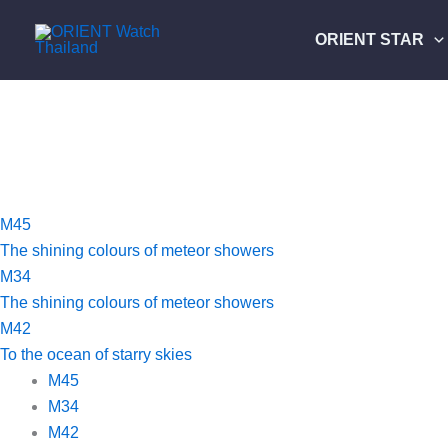
Skip
ค้นหา....
to
ORIENT STAR
content
M45
The shining colours of meteor showers
M34
The shining colours of meteor showers
M42
To the ocean of starry skies
M45
M34
M42