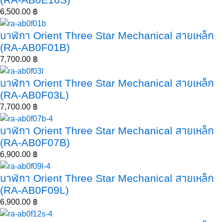
6,500.00
฿
นาฬิกา Orient Three Star Mechanical สายเหล็ก
(RA-AB0F01B)
7,700.00
฿
นาฬิกา Orient Three Star Mechanical สายเหล็ก
(RA-AB0F03L)
7,700.00
฿
นาฬิกา Orient Three Star Mechanical สายเหล็ก
(RA-AB0F07B)
6,900.00
฿
นาฬิกา Orient Three Star Mechanical สายเหล็ก
(RA-AB0F09L)
6,900.00
฿