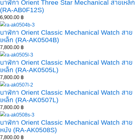
นาฬิกา Orient Three Star Mechanical สายเหล็ก
(RA-AB0F12S)
6,900.00
฿
นาฬิกา Orient Classic Mechanical Watch สาย
เหล็ก (RA-AK0504B)
7,800.00
฿
นาฬิกา Orient Classic Mechanical Watch สาย
เหล็ก (RA-AK0505L)
7,800.00
฿
นาฬิกา Orient Classic Mechanical Watch สาย
เหล็ก (RA-AK0507L)
7,800.00
฿
นาฬิกา Orient Classic Mechanical Watch สาย
หนัง (RA-AK0508S)
7,800.00
฿