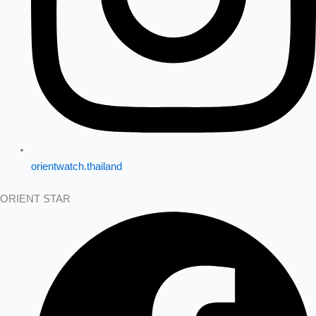
orientwatch.thailand
ORIENT STAR