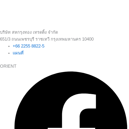
บริษัท สหกรุงทอง เทรดดิ้ง จำกัด
651/3 ถนนเพชรบุรี ราชเทวี กรุงเทพมหานคร 10400
+66 2255 8822-5
แผนที่
ORIENT