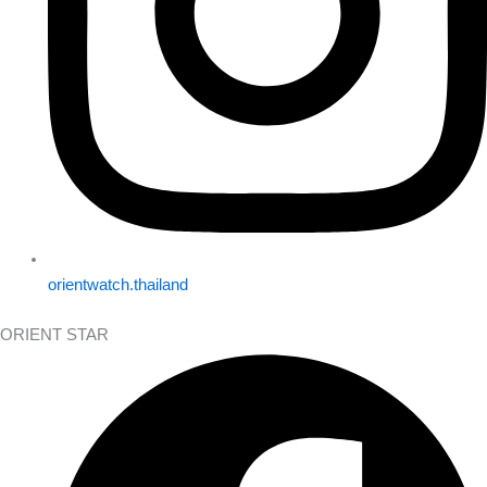
orientwatch.thailand
ORIENT STAR