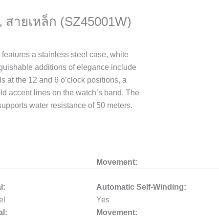
z, สายเหล็ก (SZ45001W)
eatures a stainless steel case, white
nguishable additions of elegance include
 at the 12 and 6 o’clock positions, a
old accent lines on the watch’s band. The
upports water resistance of 50 meters.
Movement:
l:
Automatic Self-Winding:
el
Yes
al:
Movement: