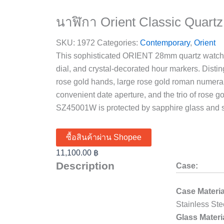
นาฬิกา Orient Classic Quart
SKU:
1972
Categories:
Contemporary
,
Orient
This sophisticated ORIENT 28mm quartz watch f
dial, and crystal-decorated hour markers. Disti
rose gold hands, large rose gold roman numerals
convenient date aperture, and the trio of rose g
SZ45001W is protected by sapphire glass and s
ซื้อสินค้าผ่าน Shopee
11,100.00
฿
Description
Case:
Case Materia
Stainless Ste
Glass Materi