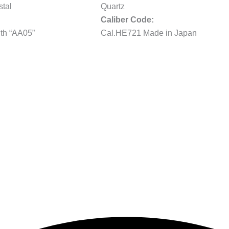
stal
Quartz
Caliber Code:
ith “AA05”
Cal.HE721 Made in Japan