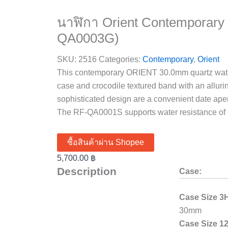
นาฬิกา Orient Contemporary
QA0003G)
SKU:
2516
Categories:
Contemporary
,
Orient
This contemporary ORIENT 30.0mm quartz watch
case and crocodile textured band with an alluri
sophisticated design are a convenient date ape
The RF-QA0001S supports water resistance of 
ซื้อสินค้าผ่าน Shopee
5,700.00
฿
Description
Case:
Case Size 3
30mm
Case Size 1