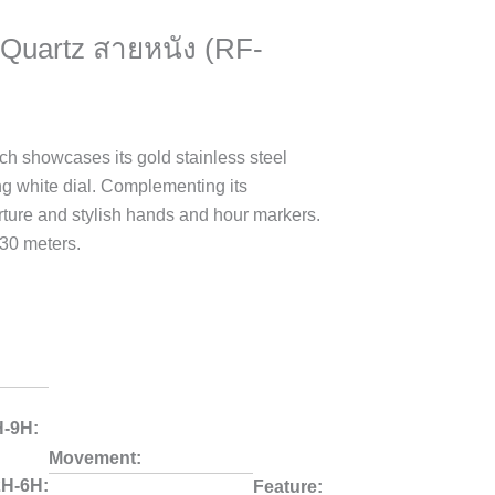
 Quartz สายหนัง (RF-
 showcases its gold stainless steel
ng white dial. Complementing its
rture and stylish hands and hour markers.
30 meters.
H-9H:
Movement:
2H-6H:
Feature: