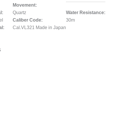
Movement:
l:
Quartz
Water Resistance:
el
Caliber Code:
30m
al:
Cal.VL321 Made in Japan
G