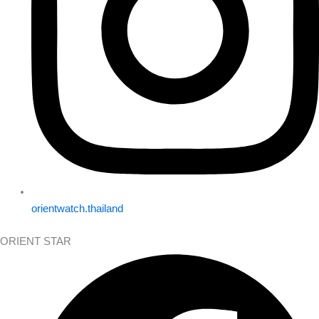
orientwatch.thailand
ORIENT STAR