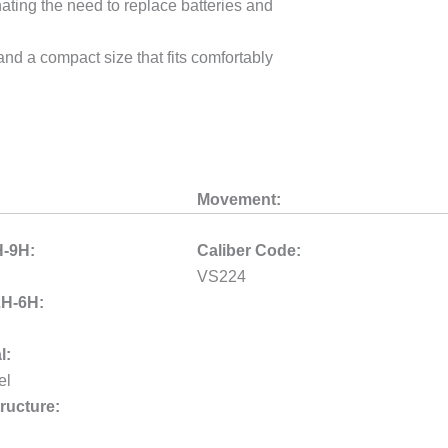
inating the need to replace batteries and
and a compact size that fits comfortably
Movement:
H-9H:
Caliber Code:
VS224
2H-6H:
l:
el
ructure: