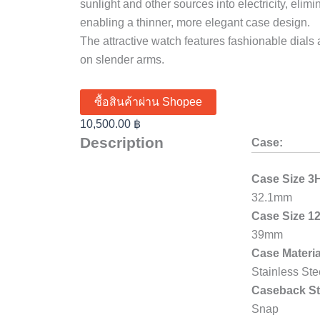
sunlight and other sources into electricity, elim
enabling a thinner, more elegant case design.
The attractive watch features fashionable dials 
on slender arms.
ซื้อสินค้าผ่าน Shopee
10,500.00
฿
Description
Case:
Case Size 3
32.1mm
Case Size 1
39mm
Case Materia
Stainless Ste
Caseback St
Snap