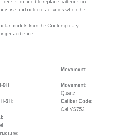
o there is no need to replace batteries on
ily use and outdoor activities when the
pular models from the Contemporary
unger audience.
Movement:
H-9H:
Movement:
Quartz
2H-6H:
Caliber Code:
Cal.VS752
l:
el
ructure: