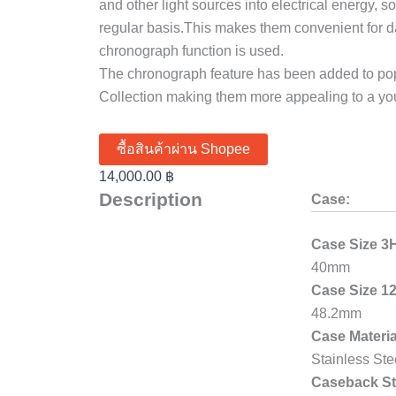
and other light sources into electrical energy, s
regular basis.This makes them convenient for da
chronograph function is used.
The chronograph feature has been added to po
Collection making them more appealing to a yo
ซื้อสินค้าผ่าน Shopee
14,000.00
฿
Description
Case:
Case Size 3
40mm
Case Size 1
48.2mm
Case Materia
Stainless Ste
Caseback St