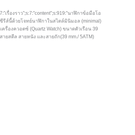
:27:”เรื่องราว”;s:7:”content”;s:919:”นาฬิกาข้อมือโอ
ีรีส์นี้ด้วยโจทย์นาฬิกาในสไตล์มินิมอล (minimal)
เครื่องควอตซ์ (Quartz Watch) ขนาดตัวเรือน 39
่านสายสตีล สายหนัง และสายถัก(39 mm./ 5ATM)