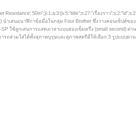
 Resistance: 50m”;}i:1;a:3:{s:5:”title”;s:27:”เรื่องราว”;s:2:”id”;s
nt) นำเสนอนาฬิกาข้อมือในกลุ่ม Four Brother ซึ่งวางคอนเซ็ปต์ของซ
A-SP ใช้ลูกเล่นการแสดงเวลาแบบสองเข็มครึ่ง (small second) ผ่าน
มารถสวมใส่ได้ทั้งสุภาพบุรุษและสุภาพสตรีมีให้เลือก 3 รูปแบบผ