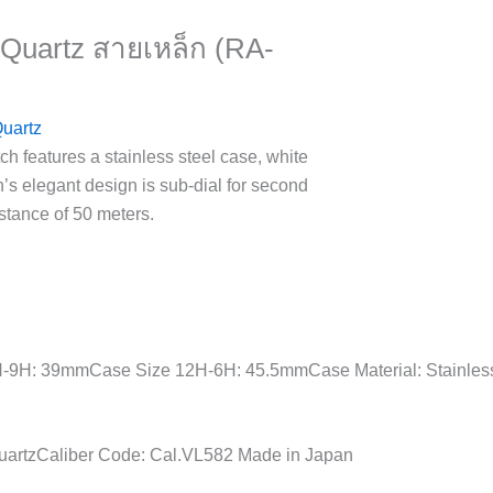
 Quartz สายเหล็ก (RA-
uartz
 features a stainless steel case, white
s elegant design is sub-dial for second
istance of 50 meters.
-9H: 39mmCase Size 12H-6H: 45.5mmCase Material: Stainless S
artzCaliber Code: Cal.VL582 Made in Japan