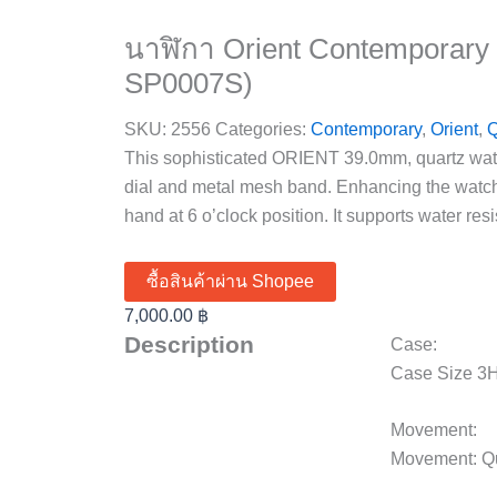
นาฬิกา Orient Contemporary
SP0007S)
SKU:
2556
Categories:
Contemporary
,
Orient
,
Q
This sophisticated ORIENT 39.0mm, quartz watch
dial and metal mesh band. Enhancing the watch’
hand at 6 o’clock position. It supports water res
ซื้อสินค้าผ่าน Shopee
7,000.00
฿
Description
Case:
Case Size 3H
Movement:
Movement: Qu