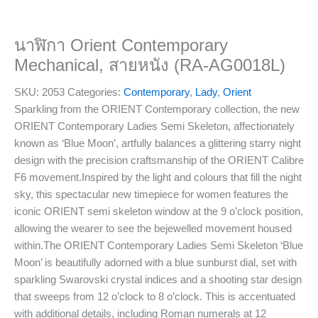
นาฬิกา Orient Contemporary
Mechanical, สายหนัง (RA-AG0018L)
SKU:
2053
Categories:
Contemporary
,
Lady
,
Orient
Sparkling from the ORIENT Contemporary collection, the new
ORIENT Contemporary Ladies Semi Skeleton, affectionately
known as ‘Blue Moon’, artfully balances a glittering starry night
design with the precision craftsmanship of the ORIENT Calibre
F6 movement.Inspired by the light and colours that fill the night
sky, this spectacular new timepiece for women features the
iconic ORIENT semi skeleton window at the 9 o’clock position,
allowing the wearer to see the bejewelled movement housed
within.The ORIENT Contemporary Ladies Semi Skeleton ‘Blue
Moon’ is beautifully adorned with a blue sunburst dial, set with
sparkling Swarovski crystal indices and a shooting star design
that sweeps from 12 o’clock to 8 o’clock. This is accentuated
with additional details, including Roman numerals at 12