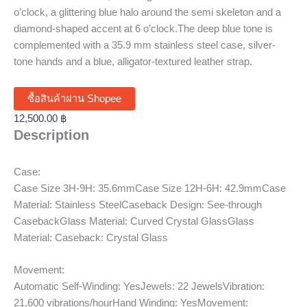
o’clock, a glittering blue halo around the semi skeleton and a
diamond-shaped accent at 6 o’clock.The deep blue tone is
complemented with a 35.9 mm stainless steel case, silver-
tone hands and a blue, alligator-textured leather strap.
ซื้อสินค้าผ่าน Shopee
12,500.00
฿
Description
Case:
Case Size 3H-9H: 35.6mmCase Size 12H-6H: 42.9mmCase
Material: Stainless SteelCaseback Design: See-through
CasebackGlass Material: Curved Crystal GlassGlass
Material: Caseback: Crystal Glass
Movement:
Automatic Self-Winding: YesJewels: 22 JewelsVibration:
21,600 vibrations/hourHand Winding: YesMovement: