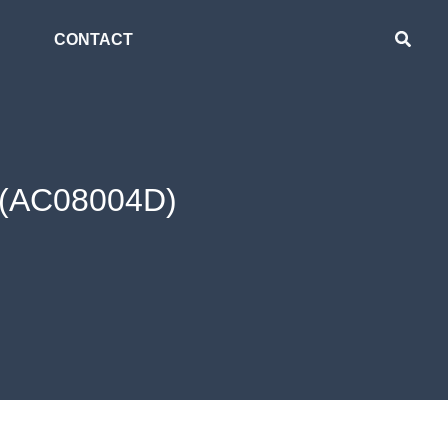
CONTACT
ง (AC08004D)