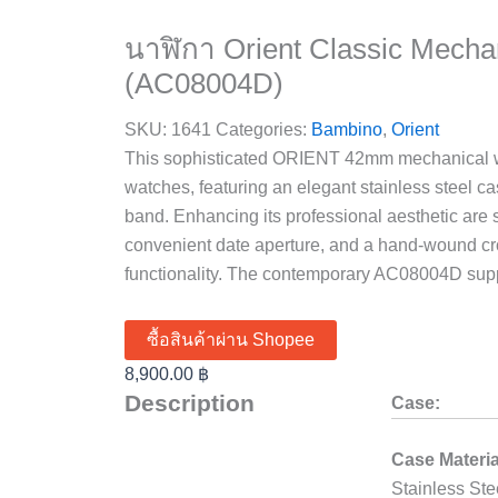
นาฬิกา Orient Classic Mecha
(AC08004D)
SKU:
1641
Categories:
Bambino
,
Orient
This sophisticated ORIENT 42mm mechanical wa
watches, featuring an elegant stainless steel ca
band. Enhancing its professional aesthetic are s
convenient date aperture, and a hand-wound cr
functionality. The contemporary AC08004D suppo
ซื้อสินค้าผ่าน Shopee
8,900.00
฿
Description
Case:
Case Materia
Stainless Ste