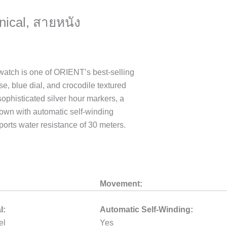
nical, สายหนัง
tch is one of ORIENT’s best-selling
se, blue dial, and crocodile textured
ophisticated silver hour markers, a
own with automatic self-winding
rts water resistance of 30 meters.
Movement:
l:
Automatic Self-Winding:
el
Yes