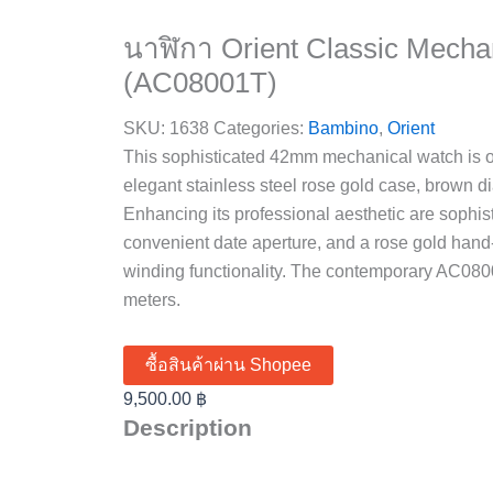
นาฬิกา Orient Classic Mecha
(AC08001T)
SKU:
1638
Categories:
Bambino
,
Orient
This sophisticated 42mm mechanical watch is on
elegant stainless steel rose gold case, brown di
Enhancing its professional aesthetic are sophis
convenient date aperture, and a rose gold hand
winding functionality. The contemporary AC080
meters.
ซื้อสินค้าผ่าน Shopee
9,500.00
฿
Description