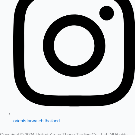
orientstarwatch.thailand
Copyright © 2024 United Krung Thong Trading Co., Ltd. All Rights