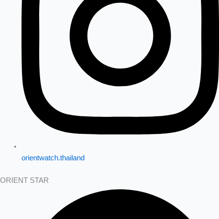
orientwatch.thailand
ORIENT STAR