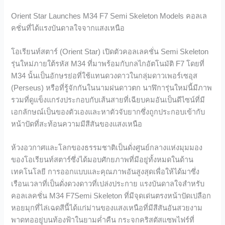
Orient Star Launches M34 F7 Semi Skeleton Models คอลเล
คชั่นที่ได้แรงบันดาลใจจากแสงเหนือ
โอเรียนท์สตาร์ (Orient Star) เปิดตัวคอลเลคชั่น Semi Skeleton
รุ่นใหม่ภายใต้รหัส M34 ที่มาพร้อมกับกลไกอัตโนมัติ F7 โดยที่
M34 นั้นเป็นอักษรย่อที่ใช้แทนดวงดาวในกลุ่มดาวเพอร์เซอุส
(Perseus) หรือที่รู้จักกันในนามฝนดาวตก นาฬิการุ่นใหม่นี้มีภาพ
รวมที่ดูแข็งแกร่งประกอบกับเส้นสายที่เฉียบคมอันเป็นดีไซน์ที่มี
เอกลักษณ์เป็นของตัวเองและหาตัวจับยากซึ่งถูกประกอบเข้ากับ
หน้าปัดที่สะท้อนความมีสีสันของแสงเหนือ
ห้วงอวกาศและโลกของธรรมชาติเป็นดั่งศูนย์กลางแห่งมุมมอง
ของโอเรียนท์สตาร์ซึ่งได้มอบศักยภาพที่มีอยู่ทั้งหมดในด้าน
เทคโนโลยี การออกแบบและคุณภาพอันสูงสุดเพื่อให้ได้มาซึ่ง
เรือนเวลาที่เป็นดั่งดวงดาวที่เปล่งประกาย แรงบันดาลใจสำหรับ
คอลเลคชั่น M34 F7Semi Skeleton ที่มีจุดเด่นตรงหน้าปัดเปลือก
หอยมุกที่ไล่เฉดสีนี้ได้แก่ม่านของแสงเหนือที่มีสีสันอันสวยงาม
พาดทออยู่บนท้องฟ้าในยามค่ำคืน กระจกคริสตัสแซพไฟร์ที่