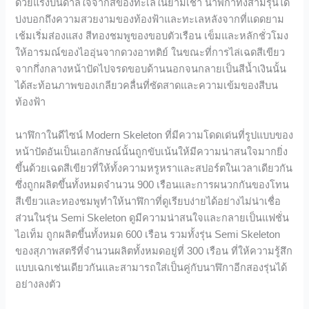
ด้วยแรงบันดาลใจจากสีของทะเลในยามเช้า นาฬิกาทั้งสามรุ่นได้
บ่งบอกถึงความสวยงามของท้องฟ้าและทะเลหลังจากที่แดดยาม
เช้มเริ่มส่องแสง สีทองชมพูของขอบตัวเรือน เข็มและหลักชั่วโมง
ให้อารมณ์ของไออุ่นจากดวงอาทติย์ ในขณะที่การไล่เฉดสีเขียว
จากกึ่งกลางหน้าปัดไปจรดขอบด้านนอกจนกลายเป็นสีน้ำเงินนั้น
ได้สะท้อนภาพของเกลียวคลื่นที่ซัดสาดและความเข้มของสีบน
ท้องฟ้า
นาฬิกาในดีไซน์ Modern Skeleton ที่มีความโดดเด่นที่รูปแบบของ
หน้าปัดอันเป็นเอกลักษณ์นั้นถูกขับเน้นให้มีความน่าสนใจมากยิ่ง
ขึ้นด้วยเฉดสีเขียวที่ให้ทั้งความหรูหราและสปอร์ตในเวลาเดียวกัน
ซึ่งถูกผลิตขึ้นทั้งหมดจำนวน 900 เรือนและการผนวกกันของโทน
สีเขียวและทองชมพูทำให้นาฬิกาที่ดูเรียบง่ายได้อย่างไม่น่าเชื่อ
ส่วนในรุ่น Semi Skeleton ดูมีความน่าสนใจและกลายเป็นแฟชั่น
ไอเท็ม ถูกผลิตขึ้นทั้งหมด 600 เรือน รวมทั้งรุ่น Semi Skeleton
ของสุภาพสตรีที่จำนวนผลิตทั้งหมดอยู่ที่ 300 เรือน ที่ให้ความรู้สึก
แบบเฉกเช่นเดียวกันและสามารถใส่เป็นคู่กับนาฬิกาอีกสองรุ่นได้
อย่างลงตัว